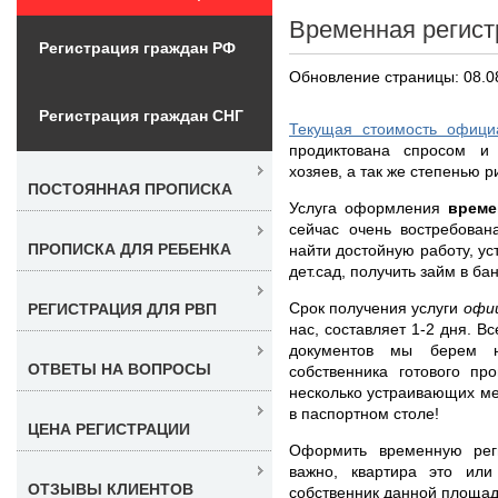
Временная регис
Регистрация граждан РФ
Обновление страницы: 08.0
Регистрация граждан СНГ
Текущая стоимость офици
продиктована спросом и
хозяев, а так же степенью р
ПОСТОЯННАЯ ПРОПИСКА
Услуга оформления
време
сейчас очень востребован
ПРОПИСКА ДЛЯ РЕБЕНКА
найти достойную работу, у
дет.сад, получить займ в ба
Срок получения услуги
офи
РЕГИСТРАЦИЯ ДЛЯ РВП
нас, составляет 1-2 дня. 
документов мы берем 
ОТВЕТЫ НА ВОПРОСЫ
собственника готового пр
несколько устраивающих ме
в паспортном столе!
ЦЕНА РЕГИСТРАЦИИ
Оформить временную рег
важно, квартира это или
ОТЗЫВЫ КЛИЕНТОВ
собственник данной площад