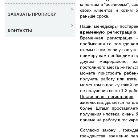
клиентам в "резиновых", со
своих клиентов и хотим 
ЗАКАЗАТЬ ПРОПИСКУ
раньше срока.
Наши менеджеры постара
КОНТАКТЫ
временную регистраци
Временная регистрация
- 
пребывания т.е. там где че
схемы в том, если у вас уже
примеру вам необходимо при
другом микрорайоне, в
постоянного места жительс
можете пристроить ребенк
получить работу или взят
моментом в пользу такой ре
ее получения всего 1-3 раб
Постоянная регистрация
(
жительства, делается на дл
более. Штамп проставляет
получения ипотеки, очень б
приеме на работу в гос учр
Согласно закону , гражд
гражданства, временно пе