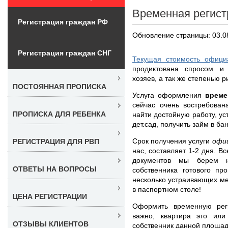
Временная регис
Регистрация граждан РФ
Обновление страницы: 03.0
Регистрация граждан СНГ
Текущая стоимость офици
продиктована спросом и
хозяев, а так же степенью р
ПОСТОЯННАЯ ПРОПИСКА
Услуга оформления
време
сейчас очень востребован
ПРОПИСКА ДЛЯ РЕБЕНКА
найти достойную работу, у
дет.сад, получить займ в ба
Срок получения услуги
офи
РЕГИСТРАЦИЯ ДЛЯ РВП
нас, составляет 1-2 дня. 
документов мы берем 
ОТВЕТЫ НА ВОПРОСЫ
собственника готового пр
несколько устраивающих ме
в паспортном столе!
ЦЕНА РЕГИСТРАЦИИ
Оформить временную рег
важно, квартира это или
ОТЗЫВЫ КЛИЕНТОВ
собственник данной площад