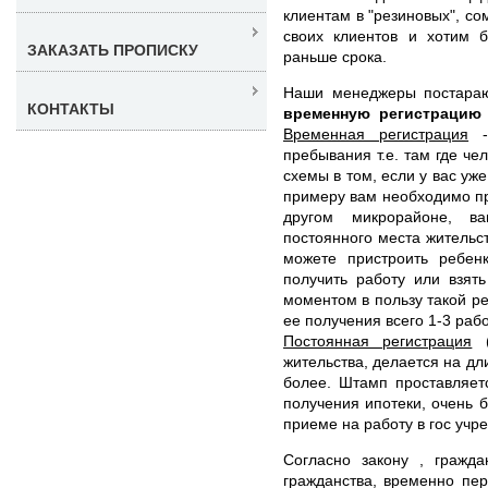
клиентам в "резиновых", со
своих клиентов и хотим 
ЗАКАЗАТЬ ПРОПИСКУ
раньше срока.
Наши менеджеры постара
КОНТАКТЫ
временную регистраци
Временная регистрация
- 
пребывания т.е. там где че
схемы в том, если у вас уже
примеру вам необходимо при
другом микрорайоне, в
постоянного места жительс
можете пристроить ребенк
получить работу или взят
моментом в пользу такой ре
ее получения всего 1-3 раб
Постоянная регистрация
(
жительства, делается на дл
более. Штамп проставляет
получения ипотеки, очень б
приеме на работу в гос учр
Согласно закону , гражд
гражданства, временно пе